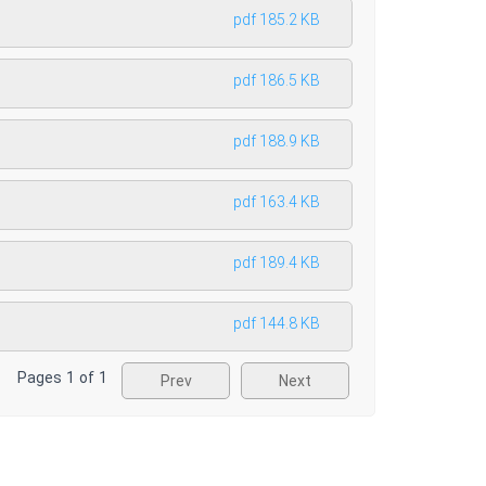
pdf 185.2 KB
pdf 186.5 KB
pdf 188.9 KB
pdf 163.4 KB
pdf 189.4 KB
pdf 144.8 KB
Pages
1
of
1
Prev
Next