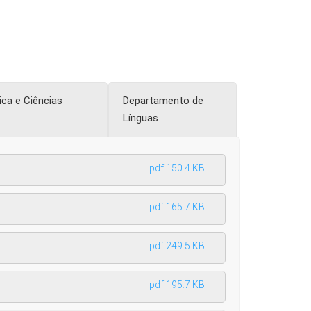
ca e Ciências
Departamento de
Línguas
pdf 150.4 KB
pdf 165.7 KB
pdf 249.5 KB
pdf 195.7 KB