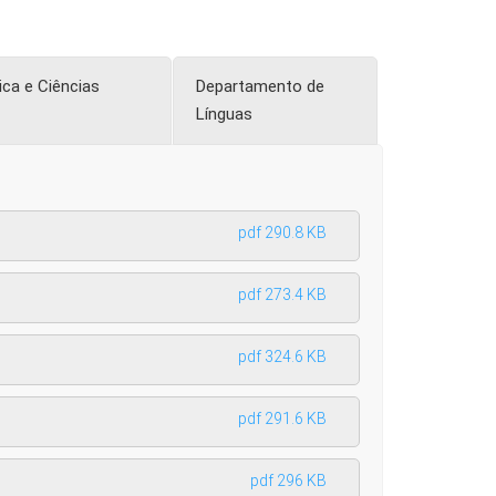
ca e Ciências
Departamento de
Línguas
pdf 290.8 KB
pdf 273.4 KB
pdf 324.6 KB
pdf 291.6 KB
pdf 296 KB