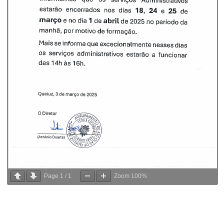
Page
1
/
1
Zoom
100%